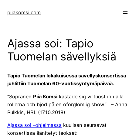
Skip
to
piiakomsi.com
content
Ajassa soi: Tapio
Tuomelan sävellyksiä
Tapio Tuomelan lokakuisessa sävellyskonsertissa
juhlittiin Tuomelan 60-vuotissyntymäpäivää.
“Sopranen
Piia Komsi
kastade sig virtuost in i alla
rollerna och bjöd på en oförglömlig show.” – Anna
Pulkkis, HBL (17.10.2018)
Ajassa soi -ohjelmassa
kuullaan seuraavat
konsertissa äänitetyt teokset: