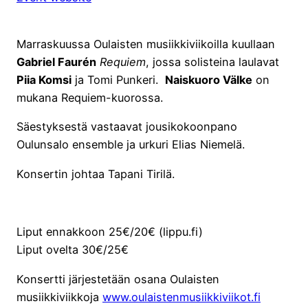
Marraskuussa Oulaisten musiikkiviikoilla kuullaan
Gabriel Faurén
Requiem
, jossa solisteina laulavat
Piia Komsi
ja Tomi Punkeri.
Naiskuoro Välke
on
mukana Requiem-kuorossa.
Säestyksestä vastaavat jousikokoonpano
Oulunsalo ensemble ja urkuri Elias Niemelä.
Konsertin johtaa Tapani Tirilä.
Liput ennakkoon 25€/20€ (lippu.fi)
Liput ovelta 30€/25€
Konsertti järjestetään osana Oulaisten
musiikkiviikkoja
www.oulaistenmusiikkiviikot.fi