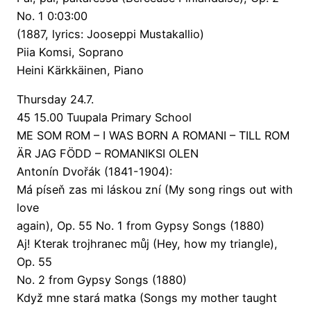
No. 1 0:03:00
(1887, lyrics: Jooseppi Mustakallio)
Piia Komsi, Soprano
Heini Kärkkäinen, Piano
Thursday 24.7.
45 15.00 Tuupala Primary School
ME SOM ROM – I WAS BORN A ROMANI – TILL ROM
ÄR JAG FÖDD – ROMANIKSI OLEN
Antonín Dvořák (1841-1904):
Má píseň zas mi láskou zní (My song rings out with
love
again), Op. 55 No. 1 from Gypsy Songs (1880)
Aj! Kterak trojhranec můj (Hey, how my triangle),
Op. 55
No. 2 from Gypsy Songs (1880)
Když mne stará matka (Songs my mother taught