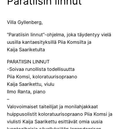
Paratiisin linnut
Villa Gyllenberg,
”Paratiisin linnut”-ohjelma, joka täydentyy vielä
uusilla kantaesityksillä Piia Komsilta ja
Kaija Saariketulta
PARATIISIN LINNUT
-Soivaa runollista todellisuutta
Piia Komsi, koloratuurisopraano
Kaija Saarikettu, viulu
Ilmo Ranta, piano
–
Valovoimaiset taiteilijat ja monilahjakkaat
huippusolistit koloratuurisopraano Piia Komsi ja
viulisti Kaija Saarikettu esittävät omia uusia
luontoaiheisia sävellyksiään legendaarisen