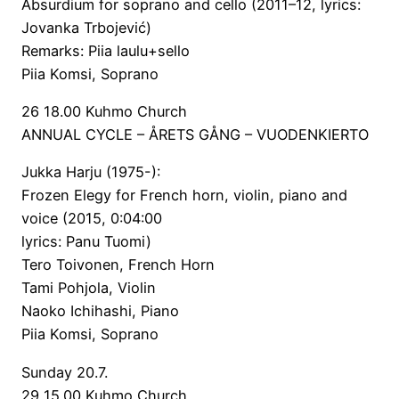
Absurdium for soprano and cello (2011–12, lyrics:
Jovanka Trbojević)
Remarks: Piia laulu+sello
Piia Komsi, Soprano
26 18.00 Kuhmo Church
ANNUAL CYCLE – ÅRETS GÅNG – VUODENKIERTO
Jukka Harju (1975-):
Frozen Elegy for French horn, violin, piano and
voice (2015, 0:04:00
lyrics: Panu Tuomi)
Tero Toivonen, French Horn
Tami Pohjola, Violin
Naoko Ichihashi, Piano
Piia Komsi, Soprano
Sunday 20.7.
29 15.00 Kuhmo Church