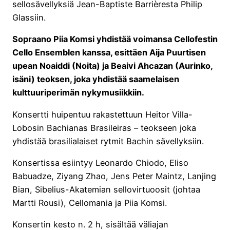
sellosävellyksiä Jean-Baptiste Barrièresta Philip
Glassiin.
Sopraano Piia Komsi yhdistää voimansa Cellofestin
Cello Ensemblen kanssa, esittäen Aija Puurtisen
upean Noaiddi (Noita) ja Beaivi Ahcazan (Aurinko,
isäni) teoksen, joka yhdistää saamelaisen
kulttuuriperimän nykymusiikkiin.
Konsertti huipentuu rakastettuun Heitor Villa-
Lobosin Bachianas Brasileiras – teokseen joka
yhdistää brasilialaiset rytmit Bachin sävellyksiin.
Konsertissa esiintyy Leonardo Chiodo, Eliso
Babuadze, Ziyang Zhao, Jens Peter Maintz, Lanjing
Bian, Sibelius-Akatemian sellovirtuoosit (johtaa
Martti Rousi), Cellomania ja Piia Komsi.
Konsertin kesto n. 2 h, sisältää väliajan