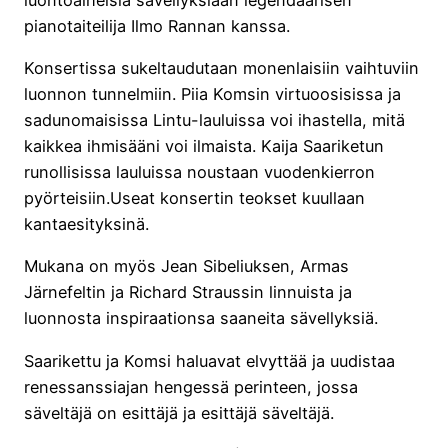
pianotaiteilija Ilmo Rannan kanssa.
Konsertissa sukeltaudutaan monenlaisiin vaihtuviin
luonnon tunnelmiin. Piia Komsin virtuoosisissa ja
sadunomaisissa Lintu-lauluissa voi ihastella, mitä
kaikkea ihmisääni voi ilmaista. Kaija Saariketun
runollisissa lauluissa noustaan vuodenkierron
pyörteisiin.Useat konsertin teokset kuullaan
kantaesityksinä.
Mukana on myös Jean Sibeliuksen, Armas
Järnefeltin ja Richard Straussin linnuista ja
luonnosta inspiraationsa saaneita sävellyksiä.
Saarikettu ja Komsi haluavat elvyttää ja uudistaa
renessanssiajan hengessä perinteen, jossa
säveltäjä on esittäjä ja esittäjä säveltäjä.