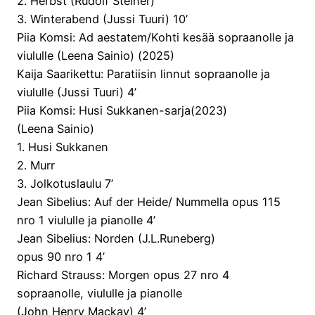
2. Herbst (Rudolf Steiner)
3. Winterabend (Jussi Tuuri) 10’
Piia Komsi: Ad aestatem/Kohti kesää sopraanolle ja
viululle (Leena Sainio) (2025)
Kaija Saarikettu: Paratiisin linnut sopraanolle ja
viululle (Jussi Tuuri) 4’
Piia Komsi: Husi Sukkanen-sarja(2023)
(Leena Sainio)
1. Husi Sukkanen
2. Murr
3. Jolkotuslaulu 7’
Jean Sibelius: Auf der Heide/ Nummella opus 115
nro 1 viululle ja pianolle 4’
Jean Sibelius: Norden (J.L.Runeberg)
opus 90 nro 1 4’
Richard Strauss: Morgen opus 27 nro 4
sopraanolle, viululle ja pianolle
(John Henry Mackay) 4’