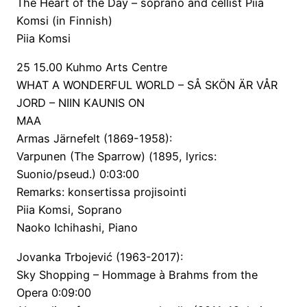
The Heart of the Day – soprano and cellist Piia
Komsi (in Finnish)
Piia Komsi
25 15.00 Kuhmo Arts Centre
WHAT A WONDERFUL WORLD – SÅ SKÖN ÄR VÅR
JORD – NIIN KAUNIS ON
MAA
Armas Järnefelt (1869-1958):
Varpunen (The Sparrow) (1895, lyrics:
Suonio/pseud.) 0:03:00
Remarks: konsertissa projisointi
Piia Komsi, Soprano
Naoko Ichihashi, Piano
Jovanka Trbojević (1963-2017):
Sky Shopping – Hommage à Brahms from the
Opera 0:09:00