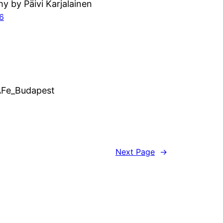
y by Päivi Karjalainen
16
AFe_Budapest
Next Page
→