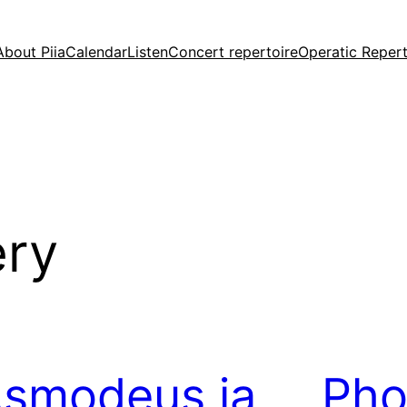
About Piia
Calendar
Listen
Concert repertoire
Operatic Repert
ery
smodeus ja
Pho