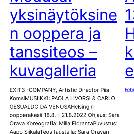
yksinäytöksine
1
n ooppera ja
H
tanssiteos –
k
kuvagalleria
e
Feb
EXIT3 -COMPANY, Artistic Director Piia
KomsiMUSIIKKI: PAOLA LIVORSI & CARLO
GESUALDO DA VENOSAHelsingin
oopperakesä 18.8. – 21.8.2022 Ohjaus: Sara
Orava Koreografia: Milla ElorantaPuvustus:
Aapo SiikalaTeos taustalla: Sara Oravan