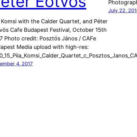
éter Eötvös
Photograph
July 22, 20
a Komsi with the Calder Quartet, and Péter
vös Cafe Budapest Festival, October 15th
7 Photo credit: Posztós János / CAFe
apest Media upload with high-res:
10_15_Piia_Komsi_Calder_Quartet_c_Posztos_Janos_C
ember 4, 2017