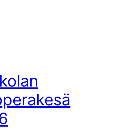
kolan
perakesä
6