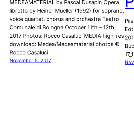
P
MEDEAMATERIAL by Pascal Dusapin Opera
libretto by Heiner Mueller (1992) for soprano,
voice quartet, chorus and orchestra Teatro
Pii
Comunale di Bologna October 11th – 12th,
Eöt
2017 Photos: Rocco Casaluci MEDIA high-res
201
download: Medea/Medeamaterial photos ©
Bud
Rocco Casaluci
17_
November 5, 2017
Nov