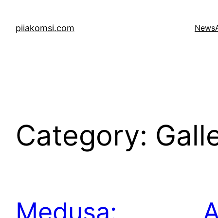
Skip
to
piiakomsi.com
News
content
Category:
Gall
Medusa:
A