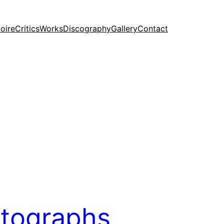
oire
Critics
Works
Discography
Gallery
Contact
tographs