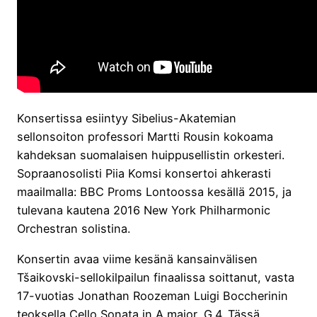
Konsertissa esiintyy Sibelius-Akatemian
sellonsoiton professori Martti Rousin kokoama
kahdeksan suomalaisen huippusellistin orkesteri.
Sopraanosolisti Piia Komsi konsertoi ahkerasti
maailmalla: BBC Proms Lontoossa kesällä 2015, ja
tulevana kautena 2016 New York Philharmonic
Orchestran solistina.
Konsertin avaa viime kesänä kansainvälisen
Tšaikovski-sellokilpailun finaalissa soittanut, vasta
17-vuotias Jonathan Roozeman Luigi Boccherinin
teoksella Cello Sonata in A major, G.4. Tässä