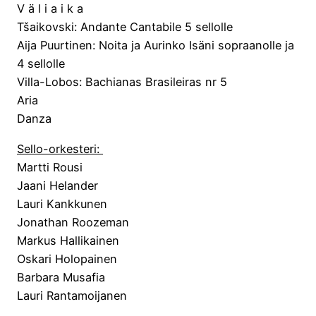
V ä l i a i k a
Tšaikovski: Andante Cantabile 5 sellolle
Aija Puurtinen: Noita ja Aurinko Isäni sopraanolle ja
4 sellolle
Villa-Lobos: Bachianas Brasileiras nr 5
Aria
Danza
Sello-orkesteri:
Martti Rousi
Jaani Helander
Lauri Kankkunen
Jonathan Roozeman
Markus Hallikainen
Oskari Holopainen
Barbara Musafia
Lauri Rantamoijanen