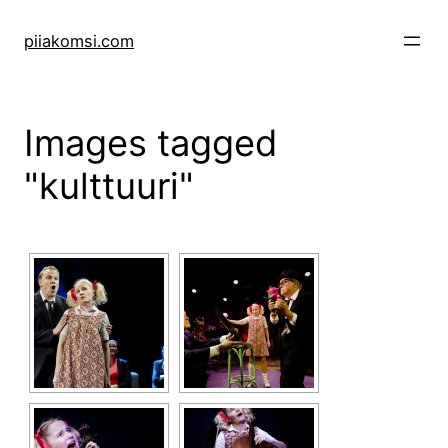
Skip
to
piiakomsi.com
content
Images tagged
"kulttuuri"