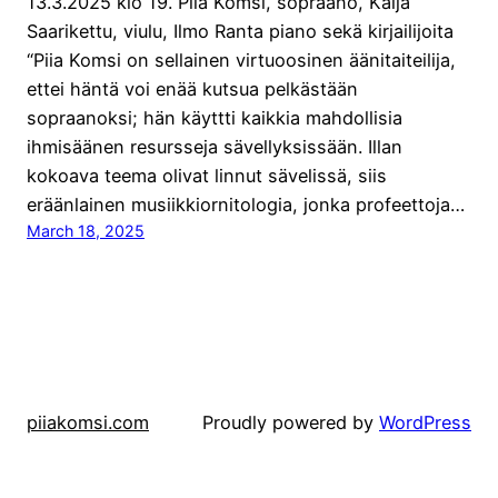
13.3.2025 klo 19. Piia Komsi, sopraano, Kaija
Saarikettu, viulu, Ilmo Ranta piano sekä kirjailijoita
“Piia Komsi on sellainen virtuoosinen äänitaiteilija,
ettei häntä voi enää kutsua pelkästään
sopraanoksi; hän käyttti kaikkia mahdollisia
ihmisäänen resursseja sävellyksissään. Illan
kokoava teema olivat linnut sävelissä, siis
eräänlainen musiikkiornitologia, jonka profeettoja…
March 18, 2025
piiakomsi.com
Proudly powered by
WordPress