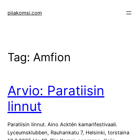
Skip
to
piiakomsi.com
content
Tag:
Amfion
Arvio: Paratiisin
linnut
Paratiisin linnut. Aino Acktén kamarifestivaali.
Lyceumsklubben, Rauhankatu 7, Helsinki, torstaina