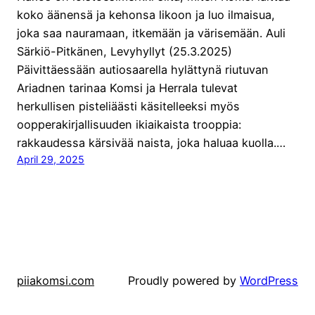
koko äänensä ja kehonsa likoon ja luo ilmaisua,
joka saa nauramaan, itkemään ja värisemään. Auli
Särkiö-Pitkänen, Levyhyllyt (25.3.2025)
Päivittäessään autiosaarella hylättynä riutuvan
Ariadnen tarinaa Komsi ja Herrala tulevat
herkullisen pisteliäästi käsitelleeksi myös
oopperakirjallisuuden ikiaikaista trooppia:
rakkaudessa kärsivää naista, joka haluaa kuolla.…
April 29, 2025
piiakomsi.com
Proudly powered by
WordPress